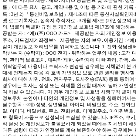
화 또는 서비스 제공 : 재화․서비스 공급완료 및 요금결제․정
률」에 따른 표시․광고, 계약내용 및 이행 등 거래에 관한 기록 - 
록 : 3년 2) 「통신비밀보호법」제41조에 따른 통신사실확인자료
넷 로그기록자료, 접속지 추적자료 : 3개월 제3조 (개인정보의
의, 법률의 특별한 규정 등 개인정보 보호법 제17조에 해당하
공받는 자 : <예) (주) OOO 카드> - 제공받는 자의 개인정보 
주소, 카드결제계좌정보> - 제공받는 자의 보유․이용기간 : 
같이 개인정보 처리업무를 위탁하고 있습니다. 1. 전화 상담센터 운영 
탁받는 자 (수탁자) : OOO 전자 - 위탁하는 업무의 내용 : 
적․관리적 보호조치, 재위탁 제한, 수탁자에 대한 관리․감독,
위탁업무의 내용이나 수탁자가 변경될 경우에는 지체없이 본 개
대해 언제든지 다음 각 호의 개인정보 보호 관련 권리를 행사할 수 
회사에 대해 서면, 전화, 전자우편, 모사전송(FAX) 등을 통
경우에는 회사는 정정 또는 삭제를 완료할 때까지 당해 개인정
여 하실 수 있습니다. 이 경우 개인정보 보호법 시행규칙 별지
정보주체 본인이나 타인의 개인정보 및 사생활을 침해하여서는 아
필수항목 : <예) 성명, 생년월일, 아이디, 비밀번호, 주소, 전화번
일, 아이디, 비밀번호, 주소, 전화번호, 이메일주소, 아이핀번호
보 항목이 자동으로 생성되어 수집될 수 있습니다. IP주소, 쿠키
적 달성 등 개인정보가 불필요하게 되었을 때에는 지체없이 
다른 법령에 따라 개인정보를 계속 보존하여야 하는 경우에는,