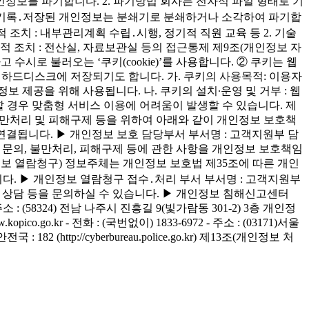
정보를 파기합니다. 2. 파기방법 회사는 전자적 파일 형태로 기
문서에 기록․저장된 개인정보는 분쇄기로 분쇄하거나 소각하여 파기합
조치 : 내부관리계획 수립․시행, 정기적 직원 교육 등 2. 기술
적 조치 : 전산실, 자료보관실 등의 접근통제 제9조(개인정보 자
시로 불러오는 ‘쿠키(cookie)’를 사용합니다. ② 쿠키는 웹
 하드디스크에 저장되기도 합니다. 가. 쿠키의 사용목적: 이용자
 제공을 위해 사용됩니다. 나. 쿠키의 설치∙운영 및 거부 : 웹
할 경우 맞춤형 서비스 이용에 어려움이 발생할 수 있습니다. 제
불만처리 및 피해구제 등을 위하여 아래와 같이 개인정보 보호책
로 연결됩니다. ▶ 개인정보 보호 담당부서 부서명 : 고객지원부 담
관련 문의, 불만처리, 피해구제 등에 관한 사항을 개인정보 보호책임
정보 열람청구) 정보주체는 개인정보 보호법 제35조에 따른 개인
. ▶ 개인정보 열람청구 접수․처리 부서 부서명 : 고객지원부
제, 상담 등을 문의하실 수 있습니다. ▶ 개인정보 침해신고센터
주소 : (58324) 전남 나주시 진흥길 9(빛가람동 301-2) 3층 개인정
r - 전화 : (국번없이) 1833-6972 - 주소 : (03171)서울
(http://cyberbureau.police.go.kr) 제13조(개인정보 처