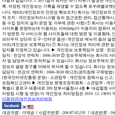
다음과 같습니다. 1. 파기절차 회사는 파기 사유가 발생한 개
록․저장된 개인정보는 기록을 재생할 수 없도록 로우레밸포멧(Lo
니다. 제8조(개인정보의 안전성 확보조치) 회사는 개인정보의 안전
적 조치 : 개인정보처리시스템 등의 접근권한 관리, 접근통제시스
동 수집 장치의 설치∙운영 및 거부에 관한 사항) ① 회사는 이용
사이트를 운영하는데 이용되는 서버(http)가 이용자의 컴퓨터
가 방문한 각 서비스와 웹 사이트들에 대한 방문 및 이용형태, 인
브라우저 상단의 도구>인터넷 옵션>개인정보 메뉴의 옵션 설정을 
10조(개인정보 보호책임자) ① 회사는 개인정보 처리에 관한 
임자를 지정하고 있습니다. ▶ 개인정보 보호책임자 성명 : 전강석 
당자 : 전강석 연락처 : 1666-3630 ② 정보주체께서는 회
자 및 담당부서로 문의하실 수 있습니다. 회사는 정보주체의 문
정보의 열람 청구를 아래의 부서에 할 수 있습니다. 회사는 
담당자 : 전강석 연락처 : 1666-3630 제12조(권익침해 
(한국인터넷진흥원 운영) - 소관업무 : 개인정보 침해사실 신고, 상담 신청 - 
보침해신고센터 ▶ 개인정보 분쟁조정위원회 - 소관업무 : 개인정보 분쟁조정신
특별시 종로구 세종대로 209 정부서울청사 4층 ▶ 대검찰청 사이버범죄수사단 : 0
리방침 시행 및 변경) 이 개인정보 처리방침은 2019. 12. 1부터
이용약관
|
개인정보처리방침
대표자명 :
이재승
ㅣ사업자번호 :
204-87-01219
ㅣ대표번호 :
16