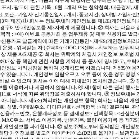
산 완료시까지 다만, 다음의 사유에 해당하는 경우에는 해당 기간 
표시․광고에 관한 기록 : 6월 - 계약 또는 청약철회, 대금결제, 
 보관 - 가입자 전기통신일시, 개시․종료시간, 상대방 가입자번호
 제3자 제공) ① 회사는 정보주체의 개인정보를 제1조(개인정보
는 경우에만 개인정보를 제3자에게 제공합니다. ② 회사는 다음과 
이용목적 : <예) 이벤트 공동개최 등 업무제휴 및 제휴 신용카드 발급>
<예) 신용카드 발급계약에 따른 거래기간동안> 제4조(개인정보처리
- 위탁받는 자 (수탁자) : OOO CS센터 - 위탁하는 업무의 내용 :
고객 대상 제품 A/S 제공 ② 회사는 위탁계약 체결시 개인정보 보호
 손해배상 등 책임에 관한 사항을 계약서 등 문서에 명시하고, 
인정보 처리방침을 통하여 공개하도록 하겠습니다. 제5조(이용자
있습니다. 1. 개인정보 열람요구 2. 오류 등이 있을 경우 정정 요
하여 하실 수 있으며 회사는 이에 대해 지체없이 조치하겠습니다. 
보를 이용하거나 제공하지 않습니다. ④ 제1항에 따른 권리 행사
 제11호 서식에 따른 위임장을 제출하셔야 합니다. ⑤ 정보주체
니됩니다. 제6조(처리하는 개인정보 항목) 회사는 다음의 개인정
호, 성별, 이메일주소, 아이핀번호> 선택항목 : <예) 결혼여부, 관
, 신용카드번호, 은행계좌정보 등 결제정보> 선택항목 : <관심분
, MAC주소, 서비스 이용기록, 방문기록, 불량 이용기록 등 제7
해당 개인정보를 파기합니다. ② 정보주체로부터 동의받은 개인
 해당 개인정보를 별도의 데이터베이스(DB)로 옮기거나 보관장소