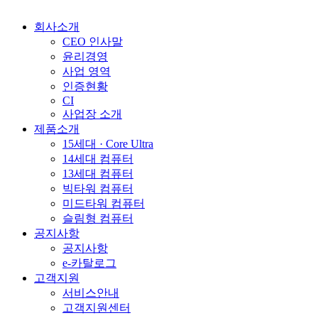
회사소개
CEO 인사말
윤리경영
사업 영역
인증현황
CI
사업장 소개
제품소개
15세대 · Core Ultra
14세대 컴퓨터
13세대 컴퓨터
빅타워 컴퓨터
미드타워 컴퓨터
슬림형 컴퓨터
공지사항
공지사항
e-카탈로그
고객지원
서비스안내
고객지원센터