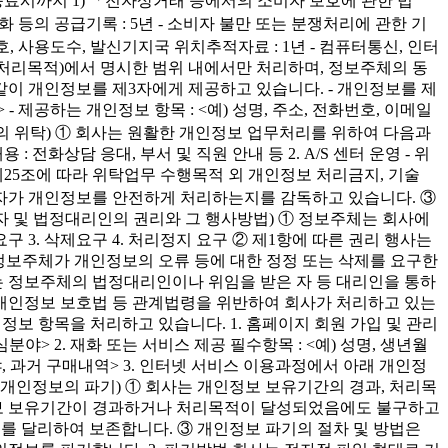
종료시까지 1) 「전자상거래 등에서의 소비자 보호에 관한 법
재화 등의 공급기록 : 5년 - 소비자 불만 또는 분쟁처리에 관한 기
, 사용도수, 발신기지국 위치추적자료 : 1년 - 컴퓨터통신, 인터
의 처리목적)에서 명시한 범위 내에서만 처리하며, 정보주체의 동
같이 개인정보를 제3자에게 제공하고 있습니다. - 개인정보를 제
 - 제공하는 개인정보 항목 : <예) 성명, 주소, 전화번호, 이메일
의 위탁) ① 회사는 원활한 개인정보 업무처리를 위하여 다음과
 전화상담 응대, 부서 및 직원 안내 등 2. A/S 센터 운영 - 위
법 제25조에 따라 위탁업무 수행목적 외 개인정보 처리금지, 기술
수탁자가 개인정보를 안전하게 처리하는지를 감독하고 있습니다. ③
 및 법정대리인의 권리와 그 행사방법) ① 정보주체는 회사에
구 3. 삭제요구 4. 처리정지 요구 ② 제1항에 따른 권리 행사는
③ 정보주체가 개인정보의 오류 등에 대한 정정 또는 삭제를 요구한
는 정보주체의 법정대리인이나 위임을 받은 자 등 대리인을 통하
는 개인정보 보호법 등 관계법령을 위반하여 회사가 처리하고 있는
보 항목을 처리하고 있습니다. 1. 홈페이지 회원 가입 및 관리
심분야> 2. 재화 또는 서비스 제공 필수항목 : <예) 성명, 생년월
야, 과거 구매내역> 3. 인터넷 서비스 이용과정에서 아래 개인정
조(개인정보의 파기) ① 회사는 개인정보 보유기간의 경과, 처리목
정보 보유기간이 경과하거나 처리목적이 달성되었음에도 불구하고
를 달리하여 보존합니다. ③ 개인정보 파기의 절차 및 방법은