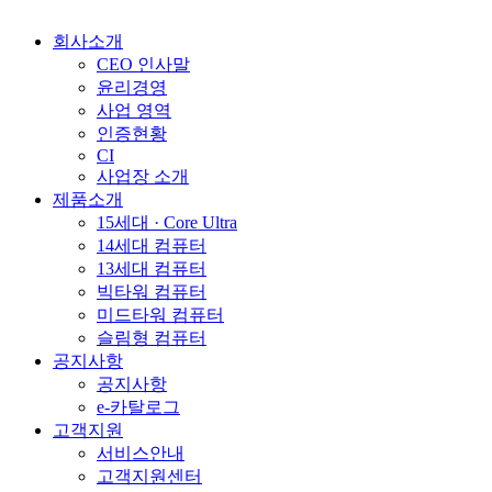
회사소개
CEO 인사말
윤리경영
사업 영역
인증현황
CI
사업장 소개
제품소개
15세대 · Core Ultra
14세대 컴퓨터
13세대 컴퓨터
빅타워 컴퓨터
미드타워 컴퓨터
슬림형 컴퓨터
공지사항
공지사항
e-카탈로그
고객지원
서비스안내
고객지원센터